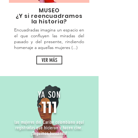
MUSEO
¿Y si reencuadramos
la historia?
Encuadradas imagina un espacio en
el que confluyen las miradas del
pasado y del presente, rindiendo
homenaje a aquellas mujeres
(...)
VER MÁS
YA SON
111
las mujeres del Caribe colombiano aquí
registradas que hicieron y hacen cine.
¡Seguimos buscando!