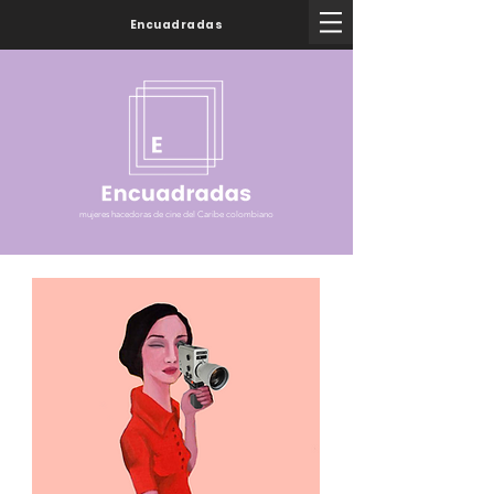
Encuadradas
mujeres hacedoras de cine del Caribe colombiano