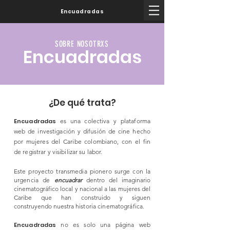
Encuadradas
SOBRE NOSOTRXS
Encuadradas
¿De qué trata?
Encuadradas
es una colectiva y plataforma
web de investigación y difusión de cine hecho
por mujeres del Caribe colombiano, con el fin
de registrar y visibilizar su labor.
Este proyecto transmedia
pionero
surge con la
urgencia de
encuadrar
dentro del imaginario
cinematográfico local y nacional a las mujeres del
Caribe que han construido y siguen
construyendo nuestra
historia cinematográfica.
Encuadradas
no es solo una página web