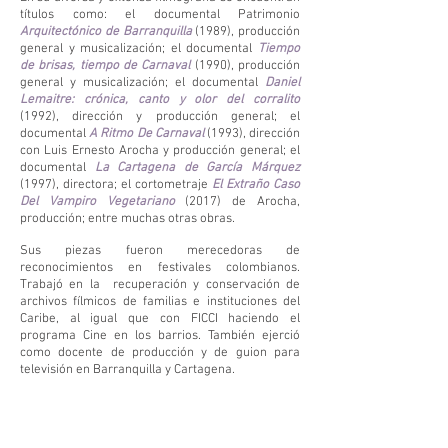
títulos como: el documental Patrimonio
Arquitectónico de Barranquilla
(1989), producción
general y musicalización; el documental
Tiempo
de brisas, tiempo de Carnaval
(1990), producción
general y musicalización; el documental
Daniel
Lemaitre: crónica, canto y olor del corralito
(1992), dirección y producción general; el
documental
A Ritmo De Carnaval
(1993), dirección
con Luis Ernesto Arocha y producción general; el
documental
La Cartagena de García Márquez
(1997), directora; el cortometraje
El Extraño Caso
Del Vampiro Vegetariano
(2017) de Arocha,
producción; entre muchas otras obras.
Sus piezas fueron merecedoras de
reconocimientos en festivales colombianos.
Trabajó en la recuperación y conservación de
archivos fílmicos de familias e instituciones del
Caribe, al igual que con FICCI haciendo el
programa Cine en los barrios. También ejerció
como docente de producción y de guion para
televisión en Barranquilla y Cartagena.
Fue becaria del programa de Estímulos del
Ministerio de Cultura 2013 en la modalidad de
Beca de Gestión de Archivos y Centros de