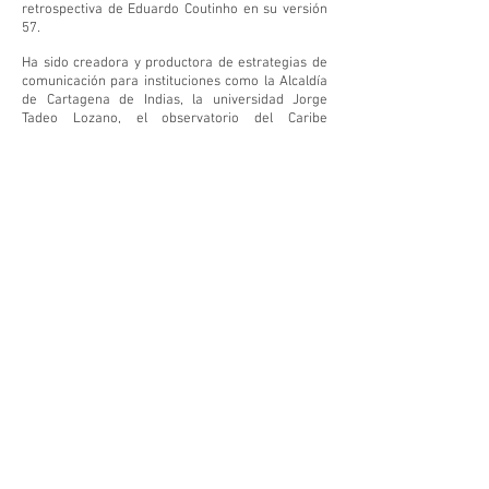
retrospectiva de Eduardo Coutinho en su versión
57.
Ha sido creadora y productora de estrategias de
comunicación para instituciones como la Alcaldía
de Cartagena de Indias, la universidad Jorge
Tadeo Lozano, el observatorio del Caribe
colombiano y el Ministerio del Medio Ambiente.
Actualmente es codirectora, coguionista y
productora asociada de la serie animada
SuperMangle
, ganadora de la convocatoria CREA
Digital 2018.
Encuadradas