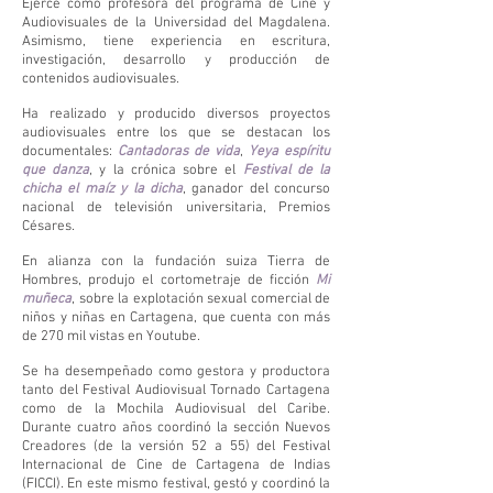
Ejerce como profesora del programa de Cine y
Audiovisuales de la Universidad del Magdalena.
Asimismo, tiene experiencia en escritura,
investigación, desarrollo y producción de
contenidos audiovisuales.
Ha realizado y producido diversos proyectos
audiovisuales entre los que se destacan los
documentales:
Cantadoras de vida
,
Yeya espíritu
que danza
, y la crónica sobre el
Festival de la
chicha el maíz y la dicha
, ganador del concurso
nacional de televisión universitaria, Premios
Césares.
En alianza con la fundación suiza Tierra de
Hombres, produjo el cortometraje de ficción
Mi
muñeca
, sobre la explotación sexual comercial de
niños y niñas en Cartagena, que cuenta con más
de 270 mil vistas en Youtube.
Se ha desempeñado como gestora y productora
tanto del Festival Audiovisual Tornado Cartagena
como de la Mochila Audiovisual del Caribe.
Durante cuatro años coordinó la sección Nuevos
Creadores (de la versión 52 a 55) del Festival
Internacional de Cine de Cartagena de Indias
(FICCI). En este mismo festival, gestó y coordinó la