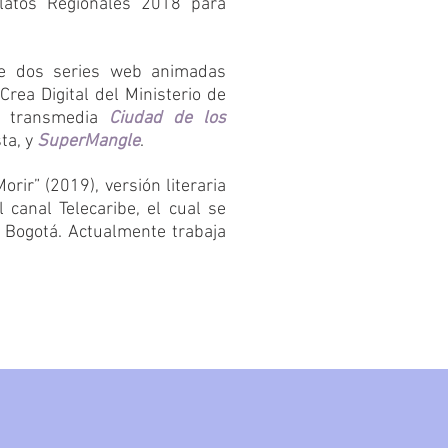
latos Regionales 2018 para
 de dos series web animadas
rea Digital del Ministerio de
ie transmedia
Ciudad de los
sta, y
SuperMangle
.
orir” (2019), versión literaria
 canal Telecaribe, el cual se
e Bogotá. Actualmente trabaja