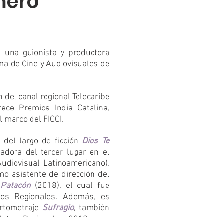
mero
 una guionista y productora
ma de Cine y Audiovisuales de
n del canal regional Telecaribe
ece Premios India Catalina,
el marco del FICCI.
 del largo de ficción
Dios Te
nadora del tercer lugar en el
Audiovisual Latinoamericano),
o asistente de dirección del
Patacón
(2018), el cual fue
os Regionales. Además, es
ortometraje
Sufragio
, también