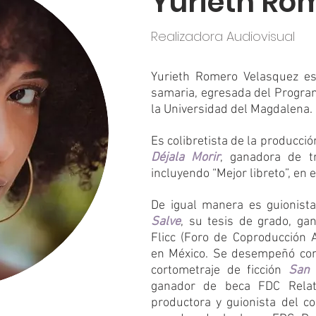
Yurieth Ro
Realizadora Audiovisual
Yurieth Romero Velasquez es
samaria, egresada del Progra
la Universidad del Magdalena.
Es colibretista de la producció
Déjala Morir
, ganadora de tr
incluyendo “Mejor libreto”, en 
De igual manera es guionista
Salve
, su tesis de grado, ga
Flicc (Foro de Coproducción 
en México. Se desempeñó com
cortometraje de ficción
San 
ganador de beca FDC Relat
productora y guionista del c