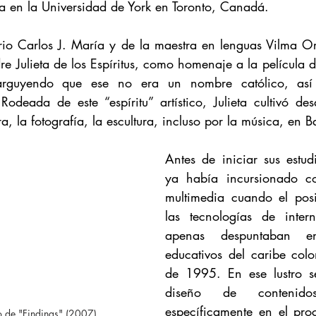
a en la Universidad de York en Toronto, Canadá.
rario Carlos J. María y de la maestra en lenguas Vilma Or
e Julieta de los Espíritus, como homenaje a la película de 
 arguyendo que ese no era un nombre católico, así
 Rodeada de este “espíritu” artístico, Julieta cultivó de
ra, la fotografía, la escultura, incluso por la música, en B
Antes de iniciar sus estu
ya había incursionado c
multimedia cuando el posi
las tecnologías de intern
apenas despuntaban en
educativos del caribe colo
de 1995. En ese lustro se
diseño de contenidos i
específicamente en el pro
 de "Findings" (2007).