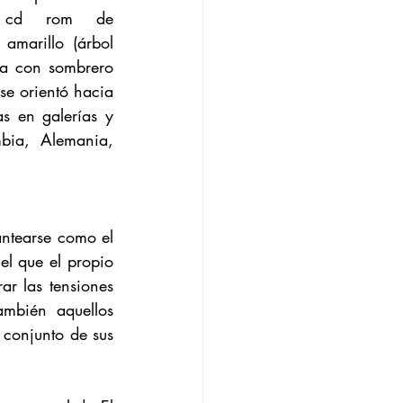
 cd rom de 
amarillo (árbol 
insignia de la institución), como host central de la narrativa, bailaba cumbia con sombrero 
e orientó hacia 
s en galerías y 
bia, Alemania, 
antearse como el 
el que el propio 
r las tensiones 
mbién aquellos 
 conjunto de sus 