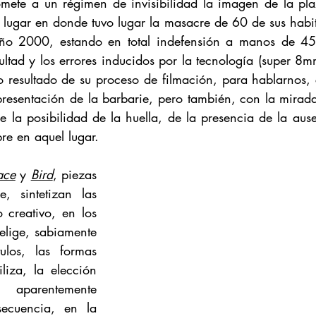
omete a un régimen de invisibilidad la imagen de la plaz
lugar en donde tuvo lugar la masacre de 60 de sus habita
ño 2000, estando en total indefensión a manos de 450 
ultad y los errores inducidos por la tecnología (super 8mm),
so resultado de su proceso de filmación, para hablarnos,
representación de la barbarie, pero también, con la mirad
 la posibilidad de la huella, de la presencia de la aus
e en aquel lugar.
ace
y
Bird
,
piezas 
e,
sintetizan
las 
 creativo, en los 
elige, sabiamente 
tulos, las formas 
liza, la elección 
 aparentemente 
secuencia, en la 