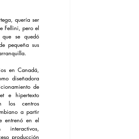
tega, quería ser 
Fellini, pero el 
 que se quedó 
sde pequeña sus 
arranquilla.
dios en Canadá, 
omo diseñadora 
cionamiento de 
et e hipertexto 
 los centros 
mbiano a partir 
 entrenó en el 
nteractivos, 
ceso producción 