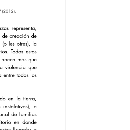
 (2012).
as representa, 
s de creación de 
o les otres), la 
ios. Todos estos 
o hacen más que 
 violencia que 
entre todos los 
o en la tierra, 
instalativas), a 
onal de familias 
itorio en donde 
antes llegados a 