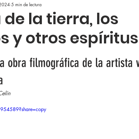
 2024
5 min de lectura
 de la tierra, los
s y otros espíritus
5
la obra filmográfica de la artista 
a
Celín
4954589?share=copy