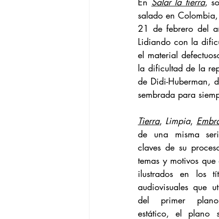
En 
Salar la tierra
, s
salado en Colombia, 
21 de febrero del a
Lidiando con la dific
el material defectuo
la dificultad de la 
de Didi-Huberman, de
sembrada para siempr
Tierra
,
 Limpia
,
Embr
de una misma seri
claves de su proceso
temas y motivos que 
ilustrados en los tí
audiovisuales que uti
del primer plano
estático, el plano 