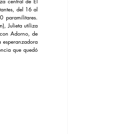
a central de El 
ntes, del 16 al 
paramilitares. 
 Julieta utiliza 
 con Adorno, de 
a esperanzadora 
encia que quedó 