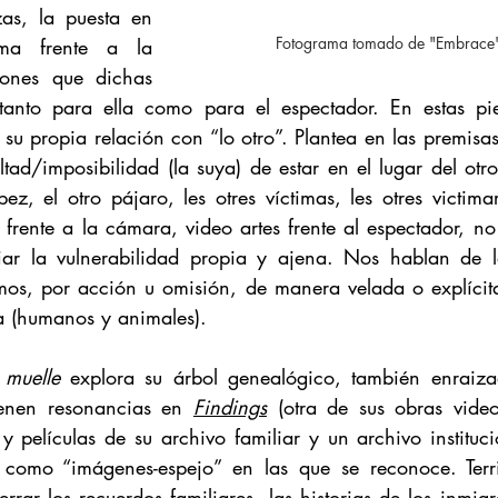
as, la puesta en 
Fotograma tomado de "Embrace"
ma frente a la 
ones que dichas 
tanto para ella como para el espectador. En estas piez
 su propia relación con “lo otro”. Plantea en las premisa
ltad/imposibilidad (la suya) de estar en el lugar del otro (
ez, el otro pájaro, les otres víctimas, les otres victimar
 frente a la cámara, video artes frente al espectador, n
ar la vulnerabilidad propia y ajena. Nos hablan de la
s, por acción u omisión, de manera velada o explícita 
za (humanos y animales).
 muelle
 explora su árbol genealógico, también enraizad
enen resonancias en 
Findings
(otra de sus obras video 
 y películas de su archivo familiar y un archivo instituci
as como “imágenes-espejo” en las que se reconoce. Terr
rrar los recuerdos familiares, las historias de los inmigr