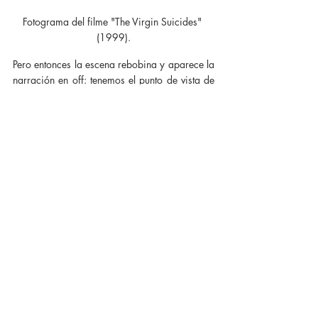
Fotograma del filme "The Virgin Suicides" 
(1999).
Pero entonces la escena rebobina y aparece la 
narración en off: tenemos el punto de vista de 
Trip y la explicación de lo que pasó. Era él 
quien contaba lo que le había pasado a Lux 
todo este tiempo. Aunque vimos a Lux, su 
subjetividad es inaccesible: ella es un recuerdo 
distorsionado visto a través de la narración 
subjetiva.
Los diferentes niveles de narración enredan a 